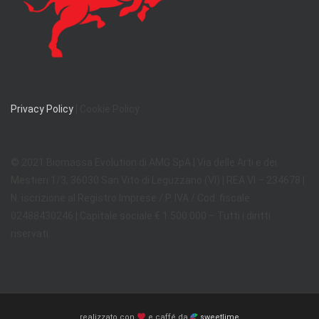
Privacy Policy
| Cookie Policy
© 2021 Biomassa Evolution di AMG SpA | Via delle Arti e dei
Mestieri 1/3, 36030 San Vito di Leguzzano (VI) | REA VI – 234678 |
N. iscrizione al Registro Imprese / P. IVA / Cod. fiscale
02488430246 | Capitale sociale € 1.500.000 – Tutti i diritti
riservati.
realizzato con
e caffé da
sweetlime