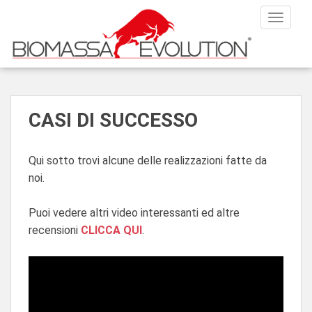
S
TOGGLE
k
i
p
t
o
m
CASI DI SUCCESSO
a
i
n
Qui sotto trovi alcune delle realizzazioni fatte da
c
noi.
o
n
Puoi vedere altri video interessanti ed altre
t
recensioni
CLICCA QUI
.
e
n
t