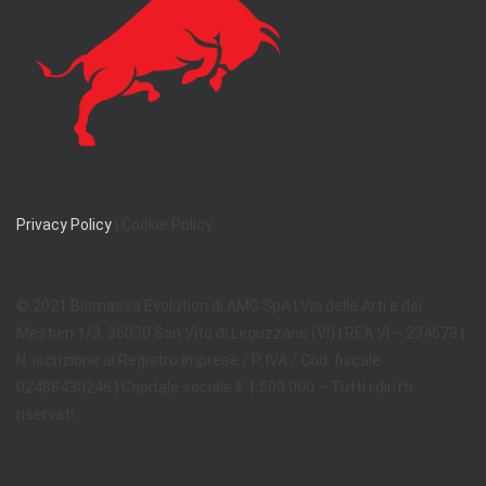
Privacy Policy
| Cookie Policy
© 2021 Biomassa Evolution di AMG SpA | Via delle Arti e dei
Mestieri 1/3, 36030 San Vito di Leguzzano (VI) | REA VI – 234678 |
N. iscrizione al Registro Imprese / P. IVA / Cod. fiscale
02488430246 | Capitale sociale € 1.500.000 – Tutti i diritti
riservati.