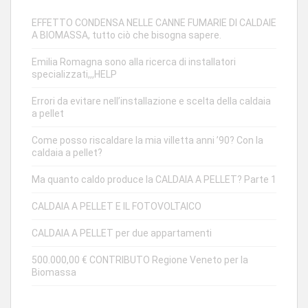
EFFETTO CONDENSA NELLE CANNE FUMARIE DI CALDAIE
A BIOMASSA, tutto ciò che bisogna sapere.
Emilia Romagna sono alla ricerca di installatori
specializzati,,,HELP
Errori da evitare nell’installazione e scelta della caldaia
a pellet
Come posso riscaldare la mia villetta anni ’90? Con la
caldaia a pellet?
Ma quanto caldo produce la CALDAIA A PELLET? Parte 1
CALDAIA A PELLET E IL FOTOVOLTAICO
CALDAIA A PELLET per due appartamenti
500.000,00 € CONTRIBUTO Regione Veneto per la
Biomassa