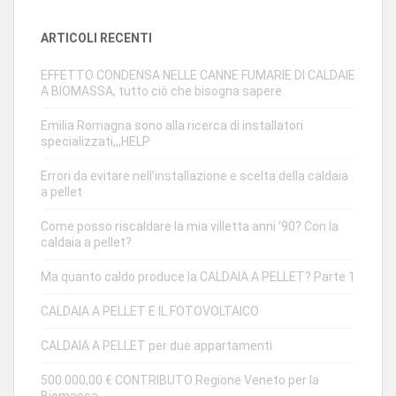
ARTICOLI RECENTI
EFFETTO CONDENSA NELLE CANNE FUMARIE DI CALDAIE
A BIOMASSA, tutto ciò che bisogna sapere.
Emilia Romagna sono alla ricerca di installatori
specializzati,,,HELP
Errori da evitare nell’installazione e scelta della caldaia
a pellet
Come posso riscaldare la mia villetta anni ’90? Con la
caldaia a pellet?
Ma quanto caldo produce la CALDAIA A PELLET? Parte 1
CALDAIA A PELLET E IL FOTOVOLTAICO
CALDAIA A PELLET per due appartamenti
500.000,00 € CONTRIBUTO Regione Veneto per la
Biomassa