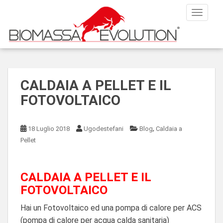
S
TOGGLE
k
i
p
t
o
m
CALDAIA A PELLET E IL
a
FOTOVOLTAICO
i
n
c
,
18 Luglio 2018
Ugodestefani
Blog
Caldaia a
o
Pellet
n
t
e
CALDAIA A PELLET E IL
n
FOTOVOLTAICO
t
Hai un Fotovoltaico ed una pompa di calore per ACS
(pompa di calore per acqua calda sanitaria)