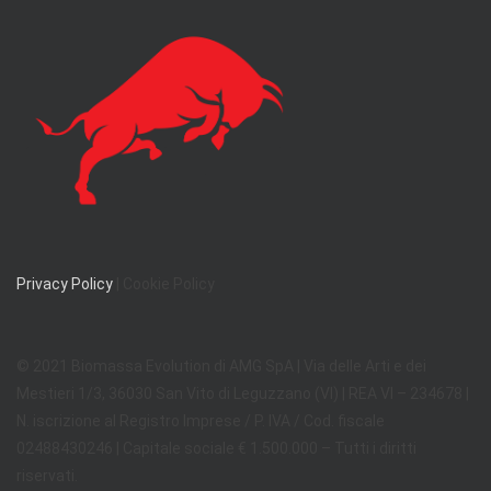
Privacy Policy
| Cookie Policy
© 2021 Biomassa Evolution di AMG SpA | Via delle Arti e dei
Mestieri 1/3, 36030 San Vito di Leguzzano (VI) | REA VI – 234678 |
N. iscrizione al Registro Imprese / P. IVA / Cod. fiscale
02488430246 | Capitale sociale € 1.500.000 – Tutti i diritti
riservati.