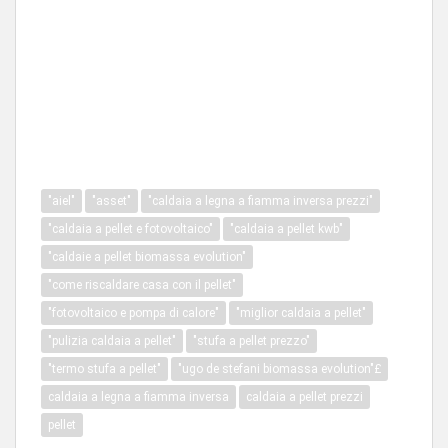
"aiel"
"asset"
"caldaia a legna a fiamma inversa prezzi"
"caldaia a pellet e fotovoltaico"
"caldaia a pellet kwb"
"caldaie a pellet biomassa evolution"
"come riscaldare casa con il pellet"
"fotovoltaico e pompa di calore"
"miglior caldaia a pellet"
"pulizia caldaia a pellet"
"stufa a pellet prezzo"
"termo stufa a pellet"
"ugo de stefani biomassa evolution"£
caldaia a legna a fiamma inversa
caldaia a pellet prezzi
pellet