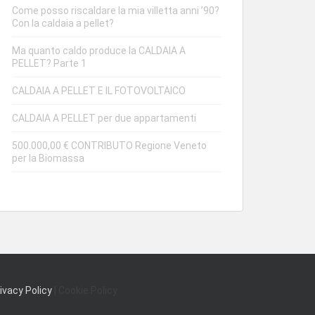
Come posso riscaldare la mia villetta anni ’90?
Con la caldaia a pellet?
Ma quanto caldo produce la CALDAIA A
PELLET? Parte 1
CALDAIA A PELLET E IL FOTOVOLTAICO
CALDAIA A PELLET per due appartamenti
500.000,00 € CONTRIBUTO Regione Veneto
per la Biomassa
ivacy Policy
| Cookie Policy