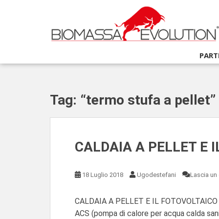
S
k
i
p
t
PART
o
m
a
i
Tag:
“termo stufa a pellet”
n
c
o
n
CALDAIA A PELLET E 
t
e
n
18 Luglio 2018
Ugodestefani
Lascia u
t
CALDAIA A PELLET E IL FOTOVOLTAICO Hai
ACS (pompa di calore per acqua calda sanit