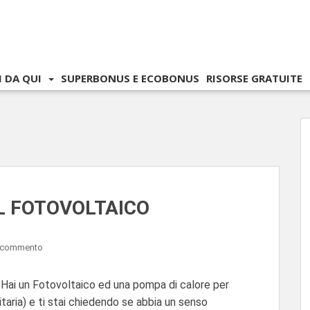
I DA QUI
SUPERBONUS E ECOBONUS
RISORSE GRATUITE
IL FOTOVOLTAICO
n commento
 un Fotovoltaico ed una pompa di calore per
aria) e ti stai chiedendo se abbia un senso