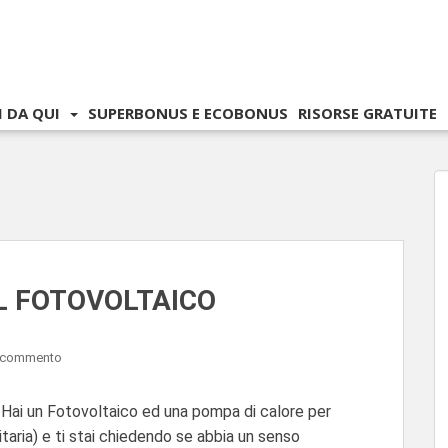
I DA QUI
SUPERBONUS E ECOBONUS
RISORSE GRATUITE
IL FOTOVOLTAICO
n commento
 un Fotovoltaico ed una pompa di calore per
aria) e ti stai chiedendo se abbia un senso