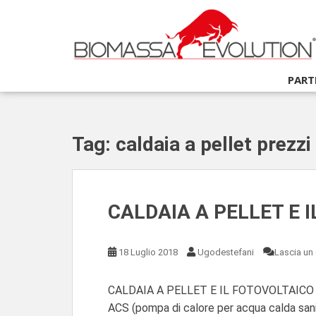
S
k
i
p
t
PART
o
m
a
i
Tag:
caldaia a pellet prezzi
n
c
o
n
CALDAIA A PELLET E 
t
e
n
18 Luglio 2018
Ugodestefani
Lascia u
t
CALDAIA A PELLET E IL FOTOVOLTAICO Hai
ACS (pompa di calore per acqua calda sanit