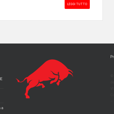
LEGGI TUTTO
Pr
© 
IE
de
VI
Co
– 
a a