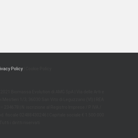
ivacy Policy
| Cookie Policy
2021 Biomassa Evolution di AMG SpA | Via delle Arti e
i Mestieri 1/3, 36030 San Vito di Leguzzano (VI) | REA
 – 234678 | N. iscrizione al Registro Imprese / P. IVA /
d. fiscale 02488430246 | Capitale sociale € 1.500.000
Tutti i diritti riservati.