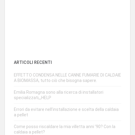
ARTICOLI RECENTI
EFFETTO CONDENSA NELLE CANNE FUMARIE DI CALDAIE
A BIOMASSA, tutto ciò che bisogna sapere.
Emilia Romagna sono alla ricerca di installatori
specializzati,,,HELP
Errori da evitare nell’installazione e scelta della caldaia
a pellet
Come posso riscaldare la mia villetta anni ’90? Con la
caldaia a pellet?