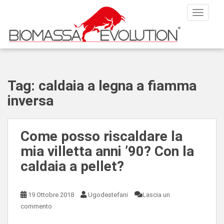
S
TOGGLE
k
i
p
t
o
m
Tag:
caldaia a legna a fiamma
a
inversa
i
n
c
o
Come posso riscaldare la
n
mia villetta anni ’90? Con la
t
caldaia a pellet?
e
n
t
19 Ottobre 2018
Ugodestefani
Lascia un
commento