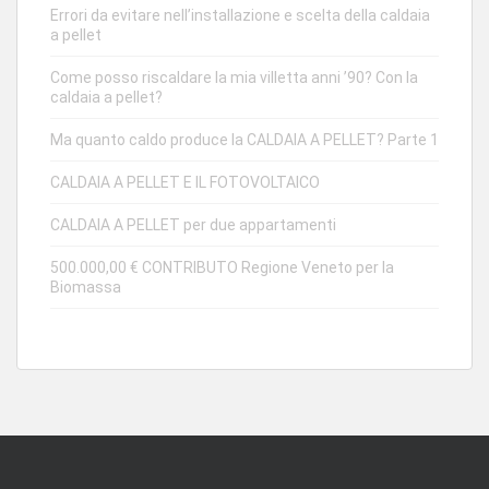
Errori da evitare nell’installazione e scelta della caldaia
a pellet
Come posso riscaldare la mia villetta anni ’90? Con la
caldaia a pellet?
Ma quanto caldo produce la CALDAIA A PELLET? Parte 1
CALDAIA A PELLET E IL FOTOVOLTAICO
CALDAIA A PELLET per due appartamenti
500.000,00 € CONTRIBUTO Regione Veneto per la
Biomassa