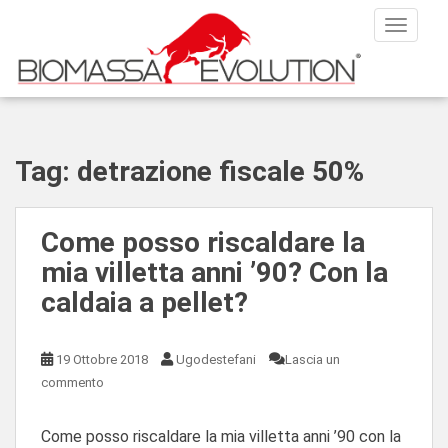
S
TOGGLE
k
i
p
t
o
m
Tag:
detrazione fiscale 50%
a
i
n
Come posso riscaldare la
c
o
mia villetta anni ’90? Con la
n
caldaia a pellet?
t
e
n
19 Ottobre 2018
Ugodestefani
Lascia un
t
commento
Come posso riscaldare la mia villetta anni ’90 con la