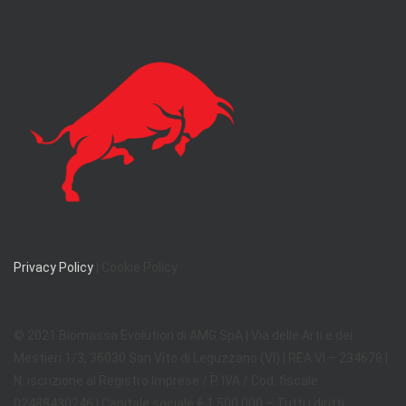
Privacy Policy
| Cookie Policy
© 2021 Biomassa Evolution di AMG SpA | Via delle Arti e dei
Mestieri 1/3, 36030 San Vito di Leguzzano (VI) | REA VI – 234678 |
N. iscrizione al Registro Imprese / P. IVA / Cod. fiscale
02488430246 | Capitale sociale € 1.500.000 – Tutti i diritti