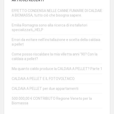
EFFETTO CONDENSA NELLE CANNE FUMARIE DI CALDAIE
A BIOMASSA, tutto ciò che bisogna sapere.
Emilia Romagna sono alla ricerca di installatori
specializzati,,,HELP
Errori da evitare nell’installazione e scelta della caldaia
a pellet
Come posso riscaldare la mia villetta anni ’90? Con la
caldaia a pellet?
Ma quanto caldo produce la CALDAIA A PELLET? Parte 1
CALDAIA A PELLET E IL FOTOVOLTAICO
CALDAIA A PELLET per due appartamenti
500.000,00 € CONTRIBUTO Regione Veneto per la
Biomassa