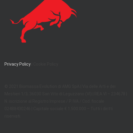
Privacy Policy
| Cookie Policy
© 2021 Biomassa Evolution di AMG SpA | Via delle Arti e dei
Mestieri 1/3, 36030 San Vito di Leguzzano (VI) | REA VI – 234678 |
N. iscrizione al Registro Imprese / P. IVA / Cod. fiscale
02488430246 | Capitale sociale € 1.500.000 – Tutti i diritti
riservati.