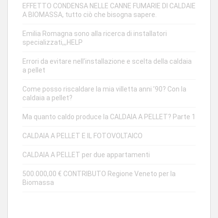
EFFETTO CONDENSA NELLE CANNE FUMARIE DI CALDAIE
A BIOMASSA, tutto ciò che bisogna sapere.
Emilia Romagna sono alla ricerca di installatori
specializzati,,,HELP
Errori da evitare nell’installazione e scelta della caldaia
a pellet
Come posso riscaldare la mia villetta anni ’90? Con la
caldaia a pellet?
Ma quanto caldo produce la CALDAIA A PELLET? Parte 1
CALDAIA A PELLET E IL FOTOVOLTAICO
CALDAIA A PELLET per due appartamenti
500.000,00 € CONTRIBUTO Regione Veneto per la
Biomassa