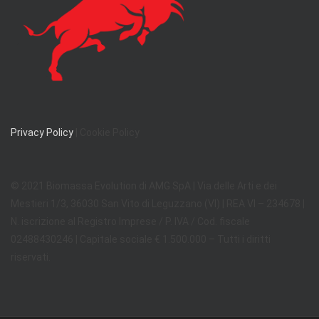
Privacy Policy
| Cookie Policy
© 2021 Biomassa Evolution di AMG SpA | Via delle Arti e dei
Mestieri 1/3, 36030 San Vito di Leguzzano (VI) | REA VI – 234678 |
N. iscrizione al Registro Imprese / P. IVA / Cod. fiscale
02488430246 | Capitale sociale € 1.500.000 – Tutti i diritti
riservati.