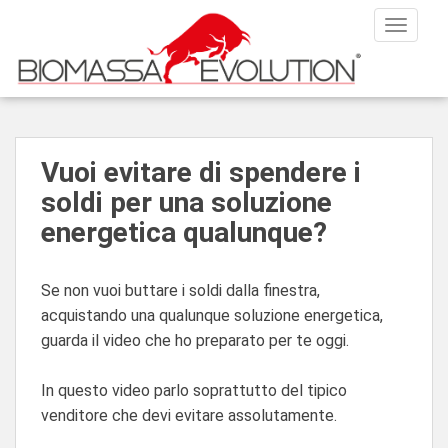
S
TOGGLE
k
i
p
t
o
m
Vuoi evitare di spendere i
a
soldi per una soluzione
i
n
energetica qualunque?
c
o
n
Se non vuoi buttare i soldi dalla finestra,
t
acquistando una qualunque soluzione energetica,
e
guarda il video che ho preparato per te oggi.
n
t
In questo video parlo soprattutto del tipico
venditore che devi evitare assolutamente.