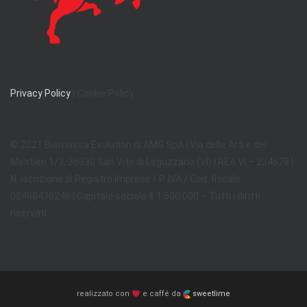
Privacy Policy
| Cookie Policy
© 2021 Biomassa Evolution di AMG SpA | Via delle Arti e dei
Mestieri 1/3, 36030 San Vito di Leguzzano (VI) | REA VI – 234678 |
N. iscrizione al Registro Imprese / P. IVA / Cod. fiscale
02488430246 | Capitale sociale € 1.500.000 – Tutti i diritti
riservati.
realizzato con
e caffé da
sweetlime