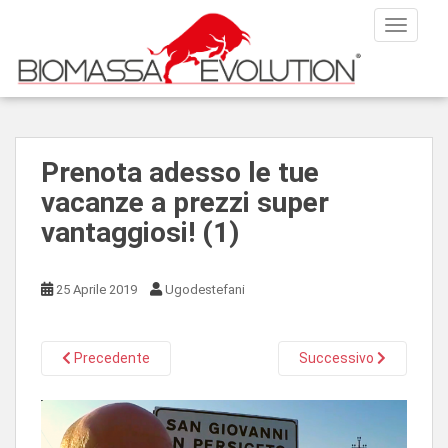
S
TOGGLE
k
i
p
t
o
m
Prenota adesso le tue
a
vacanze a prezzi super
i
n
vantaggiosi! (1)
c
o
n
25 Aprile 2019
Ugodestefani
t
e
n
Precedente
Successivo
t