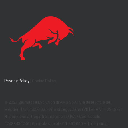
Privacy Policy
| Cookie Policy
© 2021 Biomassa Evolution di AMG SpA | Via delle Arti e dei
Mestieri 1/3, 36030 San Vito di Leguzzano (VI) | REA VI – 234678 |
N. iscrizione al Registro Imprese / P. IVA / Cod. fiscale
02488430246 | Capitale sociale € 1.500.000 – Tutti i diritti