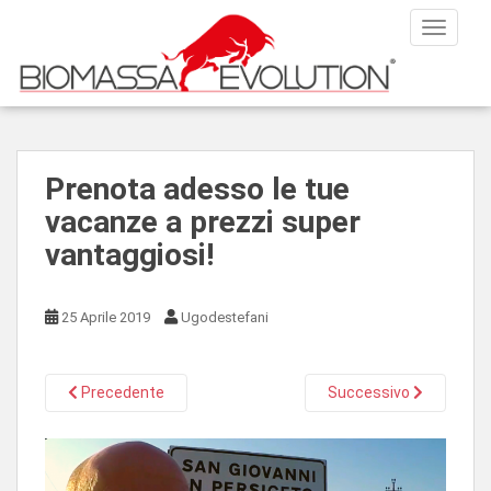
S
TOGGLE
k
i
p
t
o
m
Prenota adesso le tue
a
vacanze a prezzi super
i
n
vantaggiosi!
c
o
n
25 Aprile 2019
Ugodestefani
t
e
n
Precedente
Successivo
t