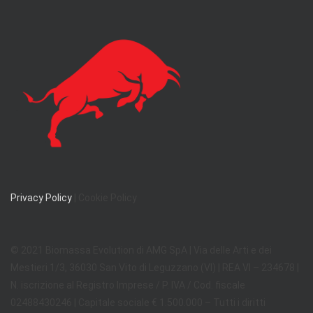
Privacy Policy
| Cookie Policy
© 2021 Biomassa Evolution di AMG SpA | Via delle Arti e dei
Mestieri 1/3, 36030 San Vito di Leguzzano (VI) | REA VI – 234678 |
N. iscrizione al Registro Imprese / P. IVA / Cod. fiscale
02488430246 | Capitale sociale € 1.500.000 – Tutti i diritti