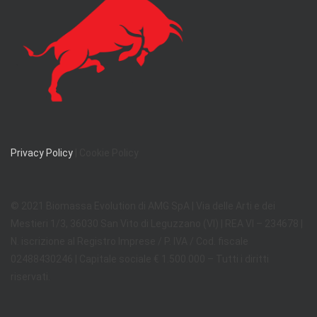
Privacy Policy
| Cookie Policy
© 2021 Biomassa Evolution di AMG SpA | Via delle Arti e dei
Mestieri 1/3, 36030 San Vito di Leguzzano (VI) | REA VI – 234678 |
N. iscrizione al Registro Imprese / P. IVA / Cod. fiscale
02488430246 | Capitale sociale € 1.500.000 – Tutti i diritti
riservati.