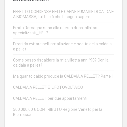
EFFETTO CONDENSA NELLE CANNE FUMARIE DI CALDAIE
A BIOMASSA, tutto ciò che bisogna sapere.
Emilia Romagna sono alla ricerca di installatori
specializzati,,,HELP
Errori da evitare nell’installazione e scelta della caldaia
a pellet
Come posso riscaldare la mia villetta anni ’90? Con la
caldaia a pellet?
Ma quanto caldo produce la CALDAIA A PELLET? Parte 1
CALDAIA A PELLET E IL FOTOVOLTAICO
CALDAIA A PELLET per due appartamenti
500.000,00 € CONTRIBUTO Regione Veneto per la
Biomassa