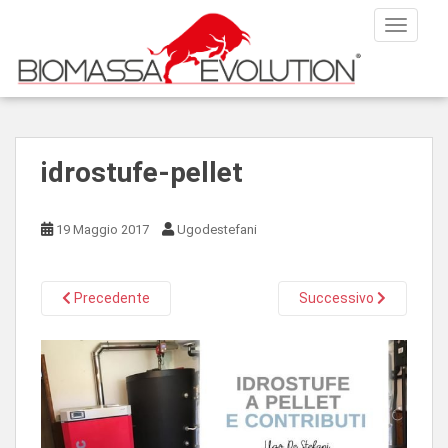
S
TOGGLE
k
i
p
t
o
m
idrostufe-pellet
a
i
n
19 Maggio 2017
Ugodestefani
c
o
n
Precedente
Successivo
t
e
n
t