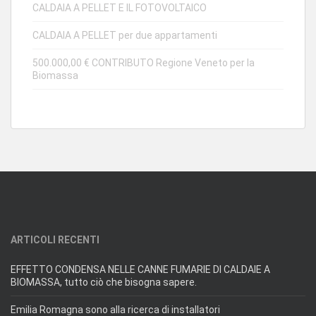
CALDAIA A PELLET E IL FOTOVOLTAICO
CALDAIA A PELLET per due appartamenti
500.000,00 € CONTRIBUTO Regione Veneto per la
Biomassa
ARTICOLI RECENTI
EFFETTO CONDENSA NELLE CANNE FUMARIE DI CALDAIE A
BIOMASSA, tutto ciò che bisogna sapere.
Emilia Romagna sono alla ricerca di installatori