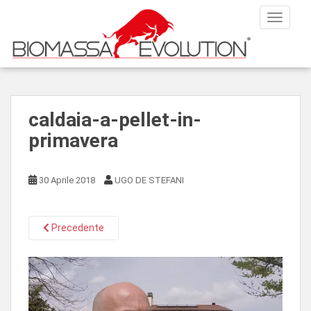
S
TOGGLE
k
i
p
t
o
m
caldaia-a-pellet-in-
a
primavera
i
n
c
30 Aprile 2018
UGO DE STEFANI
o
n
t
Precedente
e
n
t