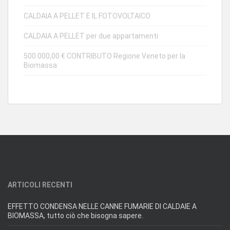
CALDAIA A PELLET E IL FOTOVOLTAICO
CALDAIA A PELLET per due appartamenti
500.000,00 € CONTRIBUTO Regione Veneto per la
Biomassa
ARTICOLI RECENTI
EFFETTO CONDENSA NELLE CANNE FUMARIE DI CALDAIE A
BIOMASSA, tutto ciò che bisogna sapere.