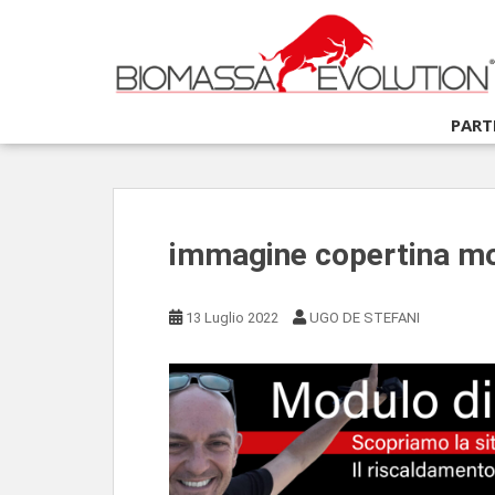
S
k
i
p
t
PART
o
m
a
i
n
immagine copertina m
c
o
n
13 Luglio 2022
UGO DE STEFANI
t
e
n
t