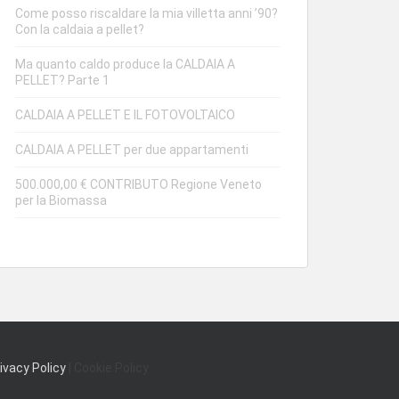
Come posso riscaldare la mia villetta anni ’90?
Con la caldaia a pellet?
Ma quanto caldo produce la CALDAIA A
PELLET? Parte 1
CALDAIA A PELLET E IL FOTOVOLTAICO
CALDAIA A PELLET per due appartamenti
500.000,00 € CONTRIBUTO Regione Veneto
per la Biomassa
ivacy Policy
| Cookie Policy