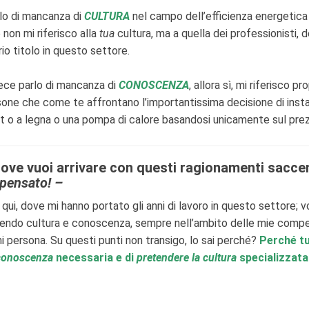
o di mancanza di
CULTURA
nel campo dell’efficienza energetica
 non mi riferisco alla
tua
cultura, ma a quella dei professionisti, d
rio titolo in questo settore.
ce parlo di mancanza di
CONOSCENZA
, allora sì, mi riferisco pr
sone che come te affrontano l’importantissima decisione di insta
et o a legna o una pompa di calore basandosi unicamente sul pre
Dove vuoi arrivare con questi ragionamenti sacce
i pensato! –
 qui, dove mi hanno portato gli anni di lavoro in questo settore; vo
nendo cultura e conoscenza, sempre nell’ambito delle mie comp
ni persona. Su questi punti non transigo, lo sai perché?
Perché tu 
 conoscenza
necessaria e di
pretendere la cultura
specializzata 