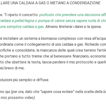
LLARE UNA CALDAIA A GAS O METANO A CONDENSAZIONE
e. Ti ripeto il concetto:
piuttosto che prendere una decisione affre
 caldaia a pellet/legna o pompa di calore senza sapere nulla di chi
e una semplice caldaia a gas
.
Almeno limiterai i danni e la spesa.
hé installare un sistema a biomassa complesso con resa all’acqu
ordinaria come il collegamento di una caldaia a gas. Richiede c
ecifiche e consolidate, la mancanza delle quali crea terreno ferti
 che portano a tutto tranne che al benessere finanziario, economic
sto che sbattere la testa, lascia perdere il mio protocollo e quello
più bravo di me;
soluzioni più semplici e diffuse.
rmo qui
(per ora, dato che “sapere cosa evitare” nella scelta della
n mio prossimo video)
.