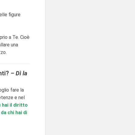
elle figure
oprio a Te. Cioè
llare una
zzo.
nti?
– Dì la
glio fare la
etenze e nel
hai il diritto
da chi hai di