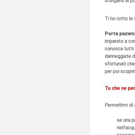
scelgano al po
Ti ho rotto le
Porta pazienz
imparato a con
conosca tutti 
danneggiate da
sfortunati che
per poi scopri
Tu che ne pe
Permettimi di 
se una p
nell’acq