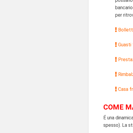
possano 
bancario
per ritr
Bollett
Guasti 
Prestaz
Rimbalz
Casa f
COME MA
É una dinamica
spesso). La st