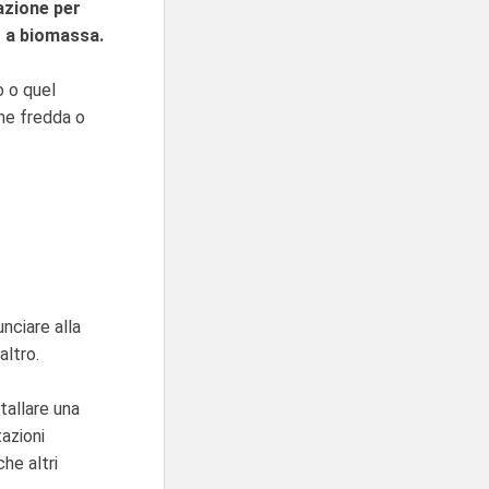
azione per
o a biomassa.
o o quel
one fredda o
nciare alla
altro.
tallare una
tazioni
he altri