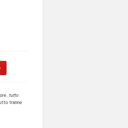
O
ore..
tutto
utto tranne