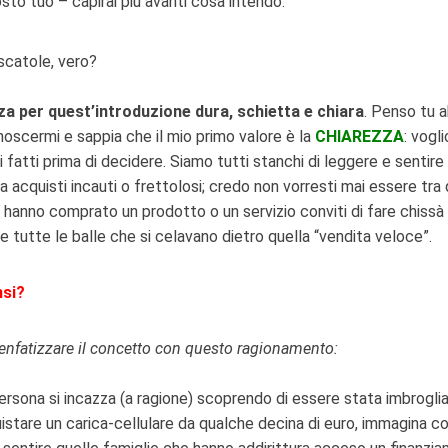
sto tuo – capirai più avanti cosa intendo.
 scatole, vero?
a per quest’introduzione dura, schietta e chiara
. Penso tu a
oscermi e sappia che il mio primo valore è la
CHIAREZZA
: vogl
i fatti prima di decidere. Siamo tutti stanchi di leggere e sentire
 acquisti incauti o frettolosi; credo non vorresti mai essere tra 
 hanno comprato un prodotto o un servizio conviti di fare chissà 
re tutte le balle che si celavano dietro quella “vendita veloce”.
nsi?
enfatizzare il concetto con questo ragionamento:
ersona si incazza (a ragione) scoprendo di essere stata imbrogli
uistare un carica-cellulare da qualche decina di euro, immagina c