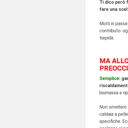
Ti dico però 
fare una scel
Molti in pass
contributo: og
tiepida.
MA ALLO
PREOCC
Semplice:
gar
riscaldamento
biomassa e rip
Non smetterò m
caldaia a pelle
specifiche. Ec