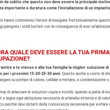
fin da subito che questo non deve essere la principale motiv
ta importante e duratura come l’installazione di un impiant
ato hanno commesso l’errore di inseguire frettolosamente quest
gi piangono i soldi buttati con la conseguenza di aver un’abitazi
RA QUALE DEVE ESSERE LA TUA PRIMA
UPAZIONE?
antire a te stesso e alla tua famiglia la miglior soluzione di
 per i prossimi 15-20-25-30 anni
. Questo anche a costo di rinu
iegare su pompe di calore, caldaie a metano, a condensazione o 
ai di attaccare le soluzioni copia e incolla:
quando si parla di ins
t o legna ogni abitazione necessita di un’analisi attenta e di valu
co perché devi dotarti della conoscenza necessaria per evitare c