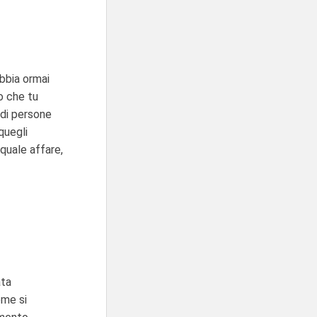
bbia ormai
io che tu
 di persone
quegli
quale affare,
ata
ome si