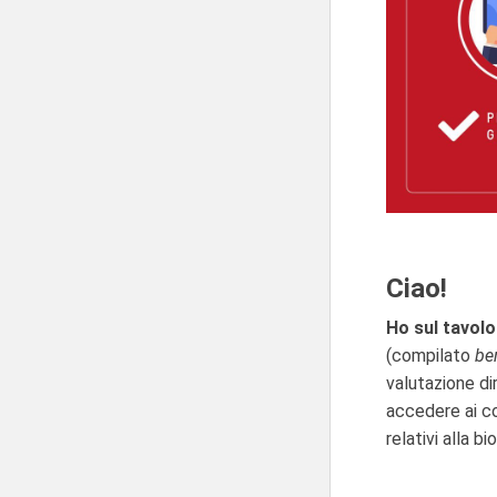
Ciao!
Ho sul tavolo
(compilato
be
valutazione dir
accedere ai co
relativi alla 