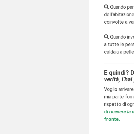
Quando parl
dell’abitazione
coinvolte a va
Quando inve
a tutte le per
caldaia a pell
E quindi? 
verità, l’ha
Voglio arrivare
mia parte for
rispetto di og
di
ricevere la
fronte.