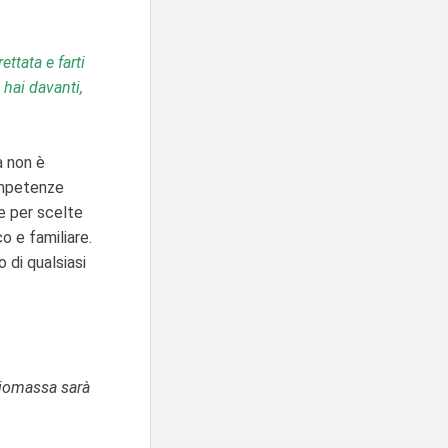
ttata e farti
 hai davanti,
a non è
ompetenze
le per scelte
o e familiare.
 di qualsiasi
 biomassa sarà