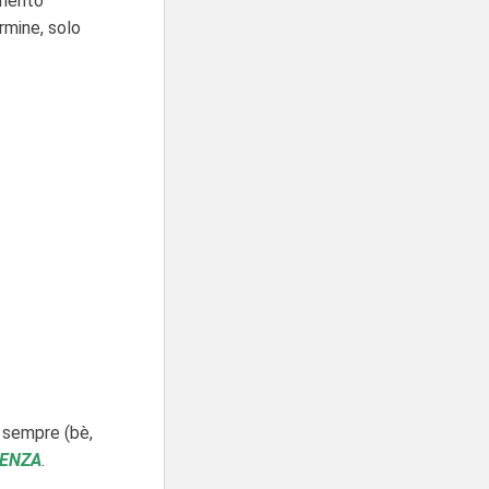
amento
rmine, solo
o sempre (bè,
ENZA
.