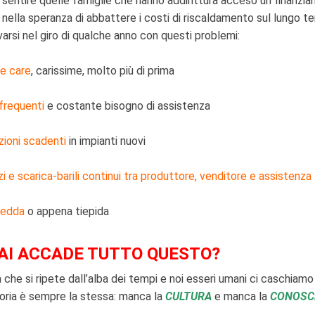
sentire quelle famiglie che hanno addirittura acceso un finanzi
 nella speranza di abbattere i costi di riscaldamento sul lungo te
ovarsi nel giro di qualche anno con questi problemi:
e care
, carissime, molto più di prima
frequenti
e costante bisogno di assistenza
ioni scadenti
in impianti nuovi
i e scarica-barili continui tra produttore, venditore e assistenza
redda
o appena tiepida
I ACCADE TUTTO QUESTO?
 che si ripete dall’alba dei tempi e noi esseri umani ci caschiam
oria è sempre la stessa: manca la
CULTURA
e manca la
CONOSC