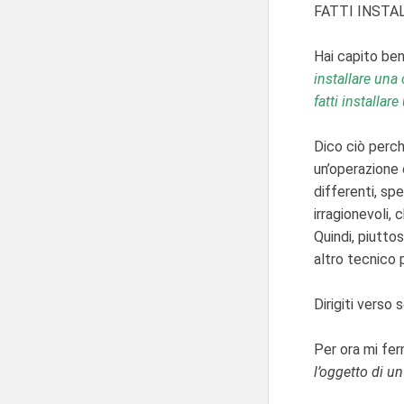
FATTI INSTA
Hai capito ben
installare una
fatti installar
Dico ciò perc
un’operazione 
differenti, sp
irragionevoli,
Quindi, piutto
altro tecnico 
Dirigiti verso 
Per ora mi fe
l’oggetto di u