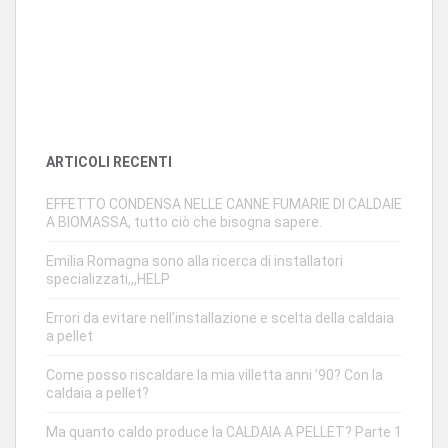
ARTICOLI RECENTI
EFFETTO CONDENSA NELLE CANNE FUMARIE DI CALDAIE
A BIOMASSA, tutto ciò che bisogna sapere.
Emilia Romagna sono alla ricerca di installatori
specializzati,,,HELP
Errori da evitare nell’installazione e scelta della caldaia
a pellet
Come posso riscaldare la mia villetta anni ’90? Con la
caldaia a pellet?
Ma quanto caldo produce la CALDAIA A PELLET? Parte 1