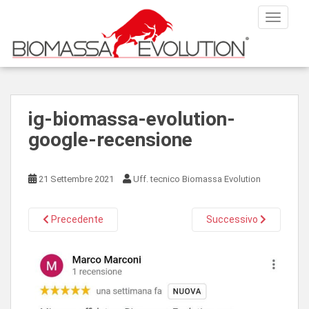
S
TOGGLE
k
i
p
t
o
m
ig-biomassa-evolution-
a
google-recensione
i
n
c
21 Settembre 2021
Uff. tecnico Biomassa Evolution
o
n
t
Precedente
Successivo
e
n
t