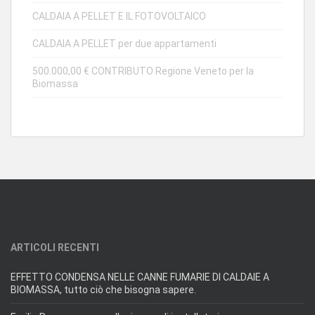
CALDAIA A PELLET E IL FOTOVOLTAICO
CALDAIA A PELLET per due appartamenti
500.000,00 € CONTRIBUTO Regione Veneto per la
Biomassa
ARTICOLI RECENTI
EFFETTO CONDENSA NELLE CANNE FUMARIE DI CALDAIE A
BIOMASSA, tutto ciò che bisogna sapere.