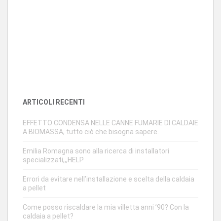
ARTICOLI RECENTI
EFFETTO CONDENSA NELLE CANNE FUMARIE DI CALDAIE
A BIOMASSA, tutto ciò che bisogna sapere.
Emilia Romagna sono alla ricerca di installatori
specializzati,,,HELP
Errori da evitare nell’installazione e scelta della caldaia
a pellet
Come posso riscaldare la mia villetta anni ’90? Con la
caldaia a pellet?