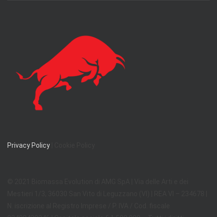
Privacy Policy
| Cookie Policy
© 2021 Biomassa Evolution di AMG SpA | Via delle Arti e dei
Mestieri 1/3, 36030 San Vito di Leguzzano (VI) | REA VI – 234678 |
N. iscrizione al Registro Imprese / P. IVA / Cod. fiscale