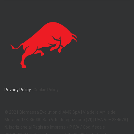
Privacy Policy
| Cookie Policy
© 2021 Biomassa Evolution di AMG SpA | Via delle Arti e dei
Mestieri 1/3, 36030 San Vito di Leguzzano (VI) | REA VI – 234678 |
N. iscrizione al Registro Imprese / P. IVA / Cod. fiscale