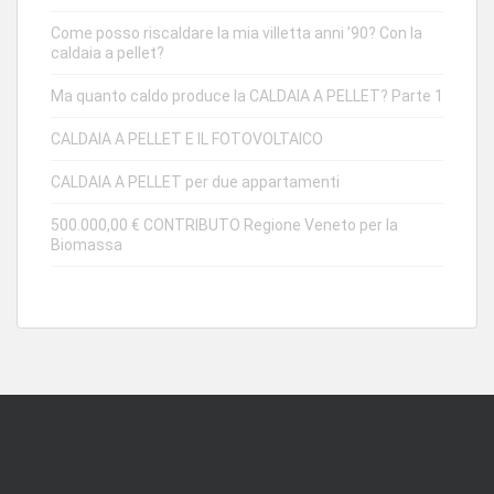
Come posso riscaldare la mia villetta anni ’90? Con la
caldaia a pellet?
Ma quanto caldo produce la CALDAIA A PELLET? Parte 1
CALDAIA A PELLET E IL FOTOVOLTAICO
CALDAIA A PELLET per due appartamenti
500.000,00 € CONTRIBUTO Regione Veneto per la
Biomassa