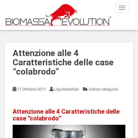
S
TOGGLE
k
i
p
t
o
m
Attenzione alle 4
a
Caratteristiche delle case
i
n
“colabrodo”
c
o
n
11 Ottobre 2017
Ugodestefani
Senza categoria
t
e
n
Attenzione alle 4 Caratteristiche delle
t
case “colabrodo”